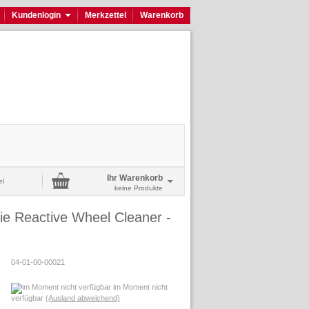
Kundenlogin
Merkzettel
Warenkorb
Ihr Warenkorb
el
keine Produkte
e Reactive Wheel Cleaner -
04-01-00-00021
im Moment nicht
verfügbar
(Ausland abweichend)