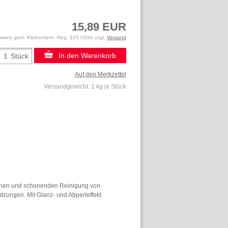
15,89 EUR
sweis gem. Kleinuntern.-Reg. §19 UStG zzgl.
Versand
In den Warenkorb
Stück
Auf den Merkzettel
Versandgewicht:
1
kg je Stück
dlichen und schonenden Reinigung von
tzungen. Mit Glanz- und Abperleffekt.