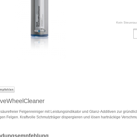
Kein Steuerau
iveWheelCleaner
, säurefreier Felgenreiniger mit Leistungsindikator und Glanz-Additiven zur grün
gen Felgen. Kraftvolle Schmutzträger dispergieren und lösen hartnäckige Verschmu
dungsempfehlung