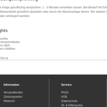
e Felge ganzflächig einsprühen. 1 - 3 Minuten einwirken lassen. Bei Bedarf mit S
Wasserstrahl gründlich abspülen oder durch die Waschanlage fahren. Bei starken 
uten verlängert werden.
ghts
urefrei
istungsindikator
ra stark
anz-Additive
750 ml
Information
Service
Versandkosten
FAQ's
Zahlungsarten
AGB
Widerruf
Datenschutz
Öl- & Filtersuche