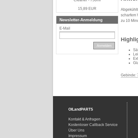
Cleaner - 750ml
15,89 EUR
Abgekühlt
scharfem 
Newsletter-Anmeldung
zu 10 Min
E-Mail
Highli
Anmelden
Sä
Le
Ext
Gl
Gebinde: 
OILandPARTS
Kontakt & Anfragen
Kostenloser Callback Service
Über Uns
Impressum