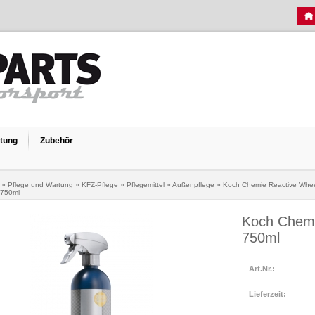
rtung
Zubehör
»
Pflege und Wartung
»
KFZ-Pflege
»
Pflegemittel
»
Außenpflege
»
Koch Chemie Reactive Whe
 750ml
Koch Chemi
750ml
Art.Nr.:
Lieferzeit: